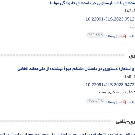
ه‌های بلاغت ارسطویی در نامه‌های خانوادگی مولانا
1
10.22091/JLS.2023.9512
نی
724.83 K
اله
اصل مقاله
ری
و استعارة دستوری در داستان «شلغم میوۀ بهشته» از علی‌‌محمّد افغانی
1
10.22091/JLS.2023.9472
ک؛ فرحناز حیدری نسب
700.34 K
اله
اصل مقاله
ی-بلاغی
 بلاغی صفت در اشعار قیصر امین‌پور بر اساس تقسیم‌بندی معنایی رابرت دیکس