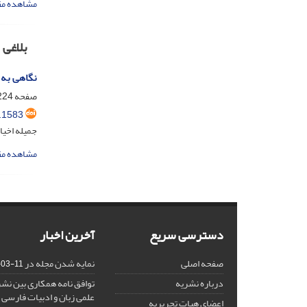
مشاهده مق
بلاغی
نگاهی به ک
صفحه
24-237
.1583
جمیله اخیا
مشاهده مق
دسترسی سریع
آخرین اخبار
صفحه اصلی
نمایه شدن مجله در ISC
-03-11
درباره نشریه
توافق نامه همکاری بین نشر
علمی زبان و ادبیات فارسی
اعضای هیات تحریریه