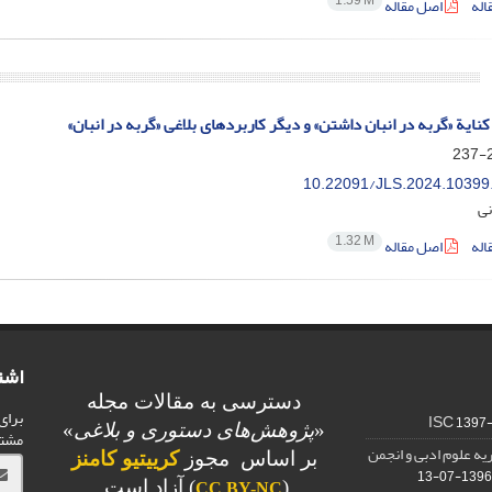
1.59 M
اله
اصل مقاله
نایة «گربه در انبان داشتن» و دیگر کاربردهای بلاغی «گربه در انبان»
2
10.22091/JLS.2024.10399
نی
1.32 M
اله
اصل مقاله
اشت
دسترسی به مقالات مجله
برای
1397
«
پژوهش‌های دستوری و بلاغی
»
مشت
یه علوم ادبی و انجمن
بر اساس مجوز
کرییتیو کامنز
1396-07-13
(
) آزاد است.
CC BY-NC