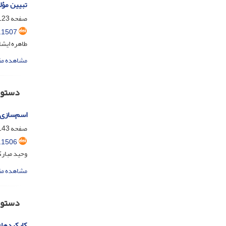
تبیین مؤلف
صفحه
23-142
.1507
طاهره ایشا
مشاهده مق
دستو
اسم‌‌سازی 
صفحه
43-159
.1506
وحید مبار
مشاهده مق
دستور
کارکردهای