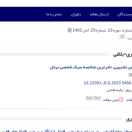
ویسندگان
ارسال مقاله
داوران
تماس با ما
شماره:
دوره 13، شماره 23، آبان 1402
12
ات:
ی-بلاغی
اصِ تشبیهی، نادرترین شاخصه سبک شخصی بیدل
10.22091/JLS.2023.9456
ی پور؛ رقیه همتی
641.78 K
اله
اصل مقاله
ری
عنوان مولفۀ اساسی در دستور زبان ضرب‌المثل (با تأکید بر ضرب‌‌المثل‌‌های فارسی