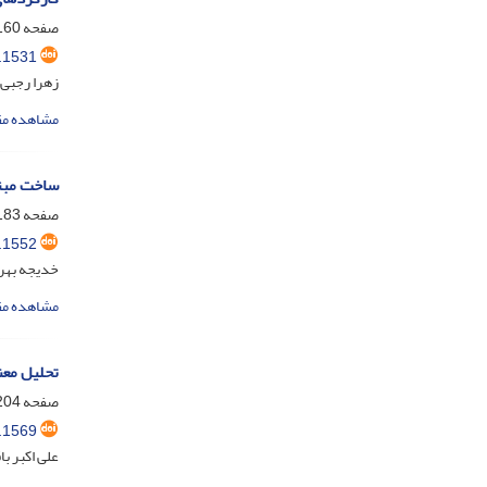
صفحه
60-182
.1531
زهرا رجبی؛
مشاهده مق
ساخت مبتد
صفحه
83-203
.1552
خدیجه بهرا
مشاهده مق
تحلیل معن
صفحه
04-223
.1569
علی اکبر ب