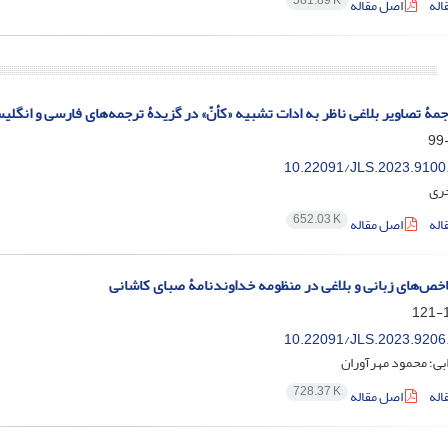
581.89 K
اله
اصل مقاله
مۀ تصاویر بلاغی ناظر به ادات تشبیه «کأنّ» در گزیدۀ ترجمه‌های فارسی و انگل
10.22091/JLS.2023.9100
حری
652.03 K
اله
اصل مقاله
ص‌های زبانی و بلاغی در منظومه خداوندنامۀ صبای کاشانی
1
10.22091/JLS.2023.9206
بی؛ محمود مهرآوران
728.37 K
اله
اصل مقاله