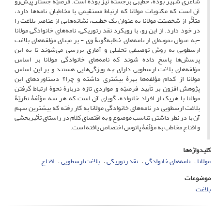
شاعری شهیر بوده، خطیبی برجسته نیز بوده است. فرضیّۀ جستار پیشِ‌رو
آن است که مکتوبات مولانا که ارتباط مستقیمی با مخاطبان نامه‌ها دارد،
متأثّر از شخصیّت مولانا به عنوان یک خطیب، نشانه‌هایی از عناصر بلاغت را
در خود دارد. از این رو، با رویکرد نقد رتوریکی، نامه‌های خانوادگی مولانا
-به عنوان نمونه‌ای از نامه‌های خطابه‌گونۀ وی - بر مبنای مؤلفه‌های بلاغت
ارسطویی به روش توصیفی ‌تحلیلی و آماری بررسی می‌شوند تا به این
پرسش‌ها‌ پاسخ داده شوند که نامه‌های خانوادگی مولانا بر اساس
مؤلفه‌های بلاغت ارسطویی دارای چه ویژگی‌هایی هستند و بر این اساس
مولانا از کدام مؤلفه‌ها بهرۀ بیشتری داشته و چرا؟ دستاوردهای این
پژوهش افزون بر تأیید فرضیّه و مواردی تازه دربارۀ نحوۀ ارتباط گرفتن
مولانا با هریک از افراد خانواده، گویای آن است که هر سه مؤلّفۀ نظریّۀ
بلاغت ارسطویی در نامه‌های خانوادگی مولانا به کار رفته که بیشترین سهم
آن با در نظر داشتن تناسب موضوع و به اقتضای کلام در راستای تأثیربخشی
و اقناع مخاطب به مؤلّفۀ پاتوس اختصاص یافته است.
کلیدواژه‌ها
مولانا
نامه‌های خانوادگی
نقد رتوریکی
بلاغت ارسطویی
اقناع
موضوعات
بلاغت