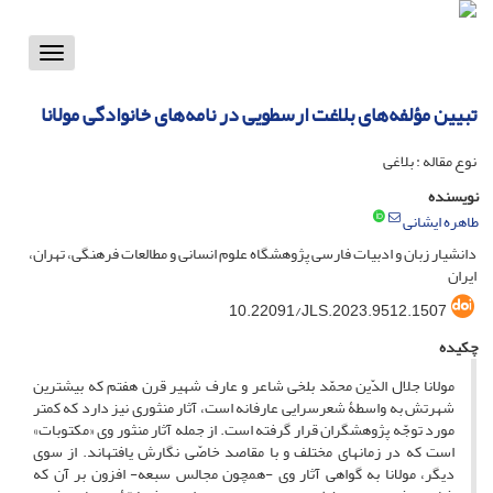
Toggle
vigation
تبیین مؤلفه‌های بلاغت ارسطویی در نامه‌های خانوادگی مولانا
نوع مقاله : بلاغی
نویسنده
طاهره ایشانی
دانشیار زبان و ادبیات فارسی پژوهشگاه علوم انسانی و مطالعات فرهنگی، تهران،
ایران
10.22091/JLS.2023.9512.1507
چکیده
مولانا جلال‏ الدّین محمّد بلخی شاعر و عارف شهیر قرن هفتم که بیشترین
شهرتش به واسطۀ شعرسرایی عارفانه است، آثار منثوری نیز دارد که کمتر
مورد توجّه پژوهشگران قرار گرفته‏ است. از جمله آثار منثور وی «مکتوبات»
است که در زمان‏های مختلف و با مقاصد خاصّی نگارش یافته‏اند. از سوی
دیگر، مولانا به گواهی آثار وی -همچون مجالس سبعه- افزون بر آن که