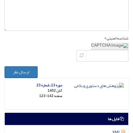
شناسه امنیتی *
ارسال نظر
دوره 13، شماره 23
آبان 1402
صفحه
123-142
فایل ها
XML