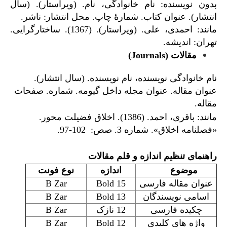
بدون نویسنده: نام خانوادگی، نام. (ویراستار). (سال
انتشار). عنوان کتاب. شمارۀ چاپ. محل انتشار: ناشر.
مانند: احمدی، علی. (ویراستار). (1367). ساختارگرایی.
تهران: اندیشه.
مقالات
(Journals)
نام خانوادگی نویسنده، نام نویسنده. (سال انتشار).
عنوان مقاله. عنوان مجله داخل گیومه. شماره. صفحات
مقاله.
مانند: باقری، احمد. (1386). اخلاق فضیلت محور.
«فصلنامه اخلاق». شماره 3. صص: 102-97.
راهنمای تنظیم اندازه و قلم مقالات
موضوع
اندازه
نوع فونت
عنوان مقاله فارسی
15 Bold
B Zar
اسامی نویسندگان
13 Bold
B Zar
چکیده فارسی
12 نازک
B Zar
واژه­ های کلیدی
12 Bold
B Zar