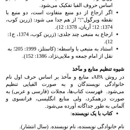
اساس حروف الفبا تفکیک می‌شود.
اگر ارجاع از دو منبع متفاوت است، دو منبع با
نقطه ویرگول"؛" از هم جدا می شود: (زرین کوب،
1374: 12؛ آریان، 1378: 12).
ارجاع به منبعی چند جلدی: (زرین کوب، 1374، ج1:
12).
استناد به منبعی با واسطه: (کاستلز، 1999: 205؛ به
نقل از امام ‌جمعه و ملایی‌نژاد، 1386: 152).
شیوه تنظیم منابع و مآخذ
در روش APA
،
منابع و مآخذ بر اساس حرف اول نام
خانوادگی نویسندگان و به صورت الفبایی تنظیم
می‌شود. فهرست کتاب‌ها، مجلات (فارسی و عربی) به
صورت درهمکرد، ولی منابع انگلیسی، فرانسوی و
آلمانی به طور جداگانه آورده می‌شود.
کتاب با یک نویسنده
:
نام خانوادگی نویسنده، نام نویسنده. (سال انتشار).