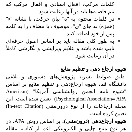
کلمات مرکب، افعال اسنادی و افعال مرکب که
نیم فاصله­‌ها باید در آنها رعایت شود.
در کلمات مختوم به "ه" بیان حرکت، با نشانه "ء"
(همزه) به جای "ی"، موصوف یا مضاف را به کلمه
پس از خود اضافه کنید.
به طور کلی مقاله باید بر اساس اصول حرفه‌ای
تایپ شده باشد و علایم ویرایشی و نگارشی کاملاً
در آن رعایت شود.
شیوه ارجاع دهی و تنظیم منابع
طبق ضوابط نشریه پژوهش‌های دستوری و بلاغی
دانشگاه قم، شیوه ارجاع‌دهی و تنظیم منابع بر اساس
"شیوه نامه انجمن روانشناسی آمریکا" (American
Psychological Association= APA) تعیین شده است. این
مجله ارجاعات را از نوع درون‌متنی (In-text Citation)
تعیین کرده است.
شیوه ارجاع‌دهی (درون‌متنی):
بر اساس روش APA، در
هر نوع منبع چاپی و الکترونیکی اعم از کتاب، مقاله