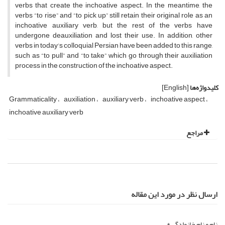
verbs that create the inchoative aspect. In the meantime, the
verbs “to rise” and “to pick up” still retain their original role as an
inchoative auxiliary verb, but the rest of the verbs have
undergone deauxiliation and lost their use. In addition, other
verbs in today’s colloquial Persian have been added to this range,
such as “to pull” and “to take” which go through their auxiliation
process in the construction of the inchoative aspect.
کلیدواژه‌ها
[English]
Grammaticality
auxiliation
auxiliary verb
inchoative aspect
inchoative auxiliary verb
مراجع
ارسال نظر در مورد این مقاله
نام و نام خانوادگی *