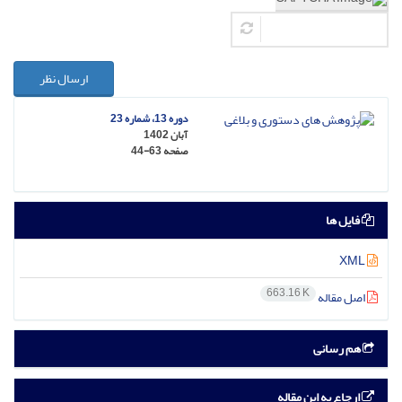
ارسال نظر
دوره 13، شماره 23
آبان 1402
صفحه
44-63
فایل ها
XML
663.16 K
اصل مقاله
هم رسانی
ارجاع به این مقاله