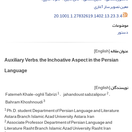
معین تصویرساز آغازی
20.1001.1.27832619.1402.13.23.3.4
موضوعات
دستور
عنوان مقاله
[English]
Auxiliary Verbs, the Inchoative Aspect in the Persian
Language
نویسندگان
[English]
1
2
Fatemeh Khale-oghli Tabrizi
jahandoust sabzalipour
3
Bahram Khoshnoudi
1
Ph.D. student, Department of Persian Language and Literature,
Astara Branch, Islamic Azad University, Astara, Iran
2
Associate Professor, Department of Persian Language and
Literature, Rasht Branch, Islamic Azad University, Rasht, Iran