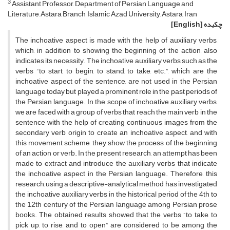
3
Assistant Professor, Department of Persian Language and
Literature, Astara Branch, Islamic Azad University, Astara, Iran
چکیده
[English]
The inchoative aspect is made with the help of auxiliary verbs,
which, in addition to showing the beginning of the action, also
indicates its necessity. The inchoative auxiliary verbs such as the
verbs “to start, to begin, to stand, to take, etc.”, which are the
inchoative aspect of the sentence, are not used in the Persian
language today but played a prominent role in the past periods of
the Persian language. In the scope of inchoative auxiliary verbs,
we are faced with a group of verbs that reach the main verb in the
sentence with the help of creating continuous images from the
secondary verb origin to create an inchoative aspect, and with
this movement scheme, they show the process of the beginning
of an action or verb. In the present research, an attempt has been
made to extract and introduce the auxiliary verbs that indicate
the inchoative aspect in the Persian language. Therefore, this
research, using a descriptive-analytical method, has investigated
the inchoative auxiliary verbs in the historical period of the 4th to
the 12th century of the Persian language among Persian prose
books. The obtained results showed that the verbs “to take, to
pick up, to rise, and to open” are considered to be among the