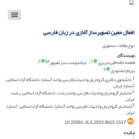
Toggle
vigation
افعال معین تصویرساز آغازی در زبان فارسی
نوع مقاله : دستوری
نویسندگان
2
1
فاطمه خاله اقلی تبریزی
جهاندوست سبزعلیپور
3
بهرام خشنودی
1
دانشجوی دکتری گروه زبان و ادبیات فارسی، واحد آستارا‏، دانشگاه آزاد اسلامی،
آستارا‏، ایران.
2
دانشیار گروه زبان و ادبیات فارسی، واحد رشت‏، دانشگاه آزاد اسلامی، رشت‏،
ایران.
3
استادیار گروه زبان و ادبیات فارسی، واحد آستارا‏، دانشگاه آزاد اسلامی، آستارا‏،
ایران
10.22091/JLS.2023.9615.1517
چکیده