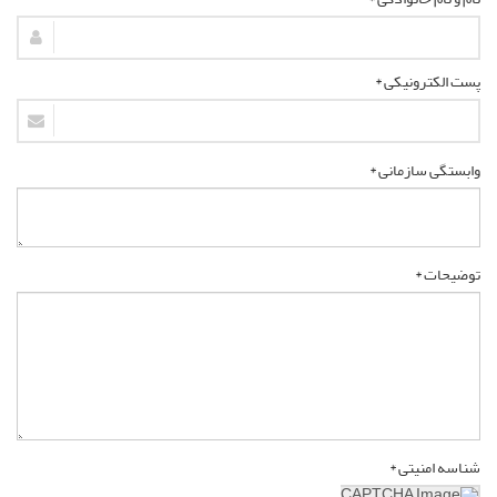
پست الکترونیکی *
وابستگی سازمانی *
توضیحات *
شناسه امنیتی *