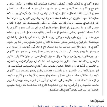
نمود آغازی با کمک افعال کمکی ساخته می‏شود که علاوه بر نشان دادن
شروع و آغاز انجام گرفتن عمل، بر ضرورت آن نیز دلالت می‏کنند. افعال
معین آغازی مانند افعال «آغازیدن، آغاز نهادن، ایستادن، گرفتن و ...» که
سازندة نمود آغازین در جمله هستند، در فارسی امروز کاربردی ندارند اما
در دوره‏های پیشین زبان فارسی نقش پررنگی داشته‏اند. در حوزة افعال
معین آغازی با دسته‏ای از افعال مواجه‌‌ایم که برای ساخت نمود آغازی با
کمک ساخت تصویرهایی مستمر از مبدأ فعلی ثانویه به فعل اصلی در جمله
می‏رسند و با این طرحوارة حرکتی روند آغاز یک کنش یا فعل را نشان
می‏دهند. در این پژوهش سعی شده تا افعال معین تصویرساز که بر نمود
آغازی در زبان فارسی دلالت دارند استخراج و معرفی شوند. از این‏رو این
پژوهش با روش توصیفی – تحلیلی به بررسی افعال معین تصویرساز آغازی
در دورة تاریخی قرن چهارم تا دوازدهم زبان فارسی در میان کتاب‏های منثور
فارسی پرداخته است. نتایج نشان می‌‌دهد که افعال «برگرفتن، برداشتن،
برخاستن، گشودن» از افعال معین تصویرساز آغازی محسوب می‏شوند. در
این میان افعال «برخاستن و برداشتن» همچنان نقش معین تصویرساز آغازی
خود را حفظ کرده اما مابقی افعال دستخوش معین‏زدگی شده‏ و کاربرد خود
را از دست داده‏اند. علاوه بر آن، افعال دیگری در فارسی محاوره‏ای امروز
مانند «کشیدن و گرفتن» به این محدوده افزوده شده‏اند که روند معینی
خود را در ساخت نمود آغازی طی می‏کنند.
کلیدواژه‌ها
دستوری‎شدگی
معین‌شدگی
فعل ‌معین
نمود آغازی