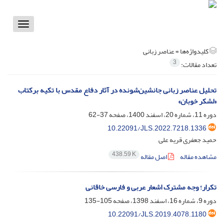
Toggle
vigation
کلیدواژه‌ها =
عناصر زبانی
3
تعداد مقالات:
تحلیل عناصر زبانی جانشین‌‌‌شونده در آثار دفاع مقدس با تکیه برکتاب
«لشکر خوبان»
دوره 11، شماره 20، اسفند 1400، صفحه
37-62
10.22091/JLS.2022.7218.1336
حمید جعفری قریه علی
438.59 K
مشاهده مقاله
اصل مقاله
تکرار؛ وجه مشترک اشعار عربی و فارسی خاقانی
دوره 9، شماره 16، اسفند 1398، صفحه
105-135
10.22091/JLS.2019.4078.1180