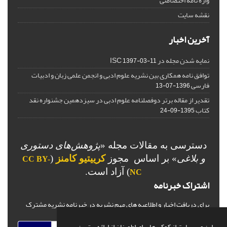
واژه نامه اختصاصی
نقشه سایت
آخرین اخبار
نمایه شدن مجله در ISC
1397-03-11
توافق نامه همکاری بین نشریه علوم ادبی و انجمن علمی زبان و ادبیات
فارسی
1396-07-13
تقدیر از مقاله برتر دوفصلنامه علوم ادبی در سیزدهمین جشنواره نقد
کتاب
1395-09-24
دسترسی به مقالات مجله «
پژوهش‌های دستوری
و بلاغی
»
بر اساس مجوز
کرییتیو کامنز
(
CC BY-
) آزاد است.
NC
اشتراک خبرنامه
برای دریافت اخبار و اطلاعیه های مهم نشریه در خبرنامه نشریه مشترک
شوید.
این وب سایت از کوکی ها برای اطمینان از ارائه بهترین