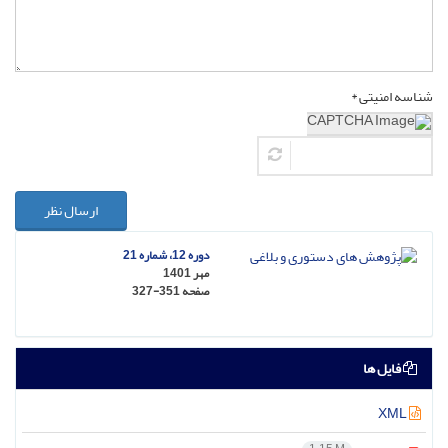
شناسه امنیتی *
ارسال نظر
دوره 12، شماره 21
مهر 1401
صفحه
327-351
فایل ها
XML