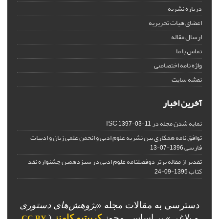
درباره نشریه
اعضای هیات تحریریه
ارسال مقاله
تماس با ما
واژه نامه اختصاصی
نقشه سایت
آخرین اخبار
نمایه شدن مجله در ISC
1397-03-11
توافق نامه همکاری بین نشریه علوم ادبی و انجمن علمی زبان و ادبیات
فارسی
1396-07-13
تقدیر از مقاله برتر دوفصلنامه علوم ادبی در سیزدهمین جشنواره نقد
کتاب
1395-09-24
دسترسی به مقالات مجله «
پژوهش‌های دستوری
و بلاغی
»
بر اساس مجوز
کرییتیو کامنز
(
CC BY-