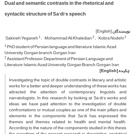
Dual and semantic contrasts in the rhetorical and
syntactic structure of Sa’di's speech
نویسندگان
[English]
1
2
2
Sakineh Yeganeh
Mohammad Ali Khaledian
Kobra Nodehi
1
PhD student of Persian language and literature, Islamic Azad
University, Gorgan branch, Gorgan, Iran
2
Assistant Professor, Department of Persian Language and
Literature, Islamic Azad University, Gorgan Branch, Gorgan, Iran
چکیده
[English]
Investigating the topic of double contrasts in literary and artistic
works for a better and deeper understanding of these works has
attracted the attention of contemporary linguists and
narratologists. In this research, by looking at Sa’di's works and
ideas, we have paid attention to the investigation of double
confrontations or mutual couples as one of the main pillars and
elements in the components that Sa’di has expressed the
themes and themes related to health and mental health.
According to the nature of the components studied in this thesis,
the paradigm of the present research is descriptive-analytical