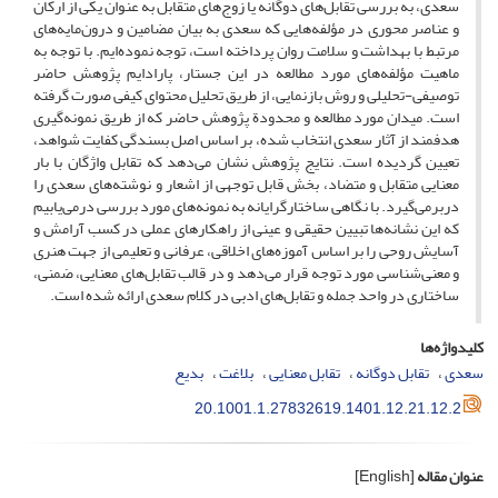
سعدی، به بررسی تقابل‌های دوگانه یا زوج‌های متقابل به ‌عنوان یکی از ارکان
و عناصر محوری در مؤلفه‌هایی که سعدی به بیان مضامین و درون‌مایه‌های
مرتبط با بهداشت و سلامت روان پرداخته است، توجه نموده‌ایم. با توجه به
ماهیت مؤلفه‌های مورد مطالعه در این جستار، پارادایم پژوهش حاضر
توصیفی-تحلیلی و روش بازنمایی، از طریق تحلیل محتوای کیفی صورت گرفته
است. میدان مورد مطالعه و محدودة پژوهش حاضر که از طریق نمونه‌گیری
هدفمند از آثار سعدی انتخاب شده، بر اساس اصل بسندگی کفایت شواهد،
تعیین گردیده است. نتایج پژوهش نشان می‌دهد که تقابل واژگان با بار
معنایی متقابل و متضاد، بخش قابل توجهی از اشعار و نوشته‌های سعدی را
دربرمی‌گیرد. با نگاهی ساختارگرایانه به نمونه‌های مورد بررسی درمی‌یابیم
که این نشانه‌ها تبیین حقیقی و عینی از راهکارهای عملی در کسب آرامش و
آسایش روحی را بر اساس آموزه‌های اخلاقی، عرفانی و تعلیمی ‌از جهت هنری
و معنی‌شناسی مورد توجه قرار می‌دهد و در قالب تقابل‌های معنایی، ضمنی،
ساختاری در واحد جمله و تقابل‌های ادبی در کلام سعدی ارائه شده است.
کلیدواژه‌ها
سعدی
تقابل دوگانه
تقابل معنایی
بلاغت
بدیع
20.1001.1.27832619.1401.12.21.12.2
عنوان مقاله
[English]