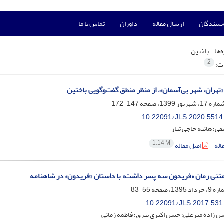
ویسندگان
ارسال مقاله
داوران
تماس با ما
‌ها =
باختین
2
ات:
«تهران، شهر بی‌‌آسمان»، از منظر منطق گفت‌‌وگویی باختین
147-172
10.22091/JLS.2020.5514
فی؛ هانیه حاجی تبار
1.14 M
اله
اصل مقاله
امتنی رمان «فریدون سه پسر داشت» با داستان «فریدون» در شاهنامه
55-83
10.22091/JLS.2017.531
ن زاده میرعلی؛ حسن اکبری بیرق؛ فاطمه زمانی