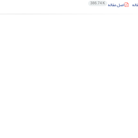
386.74 K
اله
اصل مقاله