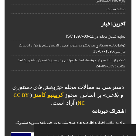
واژه نامه اختصاصی
نقشه سایت
آخرین اخبار
نمایه شدن مجله در ISC
1397-03-11
توافق نامه همکاری بین نشریه علوم ادبی و انجمن علمی زبان و ادبیات
فارسی
1396-07-13
تقدیر از مقاله برتر دوفصلنامه علوم ادبی در سیزدهمین جشنواره نقد
کتاب
1395-09-24
دسترسی به مقالات مجله «
پژوهش‌های دستوری
و بلاغی
»
بر اساس مجوز
کرییتیو کامنز
(
CC BY-
) آزاد است.
NC
اشتراک خبرنامه
برای دریافت اخبار و اطلاعیه های مهم نشریه در خبرنامه نشریه مشترک
شوید.
این وب سایت از کوکی ها برای اطمینان از ارائه بهترین