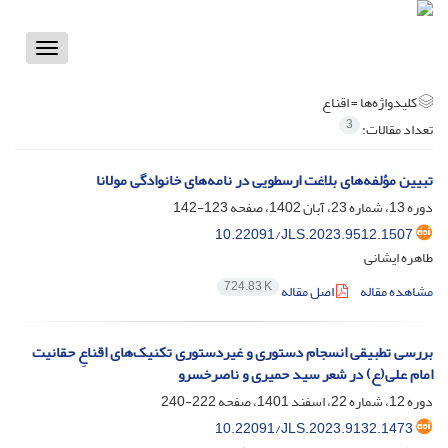
Toggle
vigation
کلیدواژه‌ها =
اقناع
3
تعداد مقالات:
تبیین مؤلفه‌های بلاغت ارسطویی در نامه‌های خانوادگی مولانا
دوره 13، شماره 23، آبان 1402، صفحه
123-142
10.22091/JLS.2023.9512.1507
طاهره ایشانی
724.83 K
مشاهده مقاله
اصل مقاله
بررسی تطبیقی انسجام دستوری و غیردستوری تکنیک‌های اقناعِ حقانیت
امام علی(ع) در شعر سید حمیری و ناصرخسرو
دوره 12، شماره 22، اسفند 1401، صفحه
222-240
10.22091/JLS.2023.9132.1473