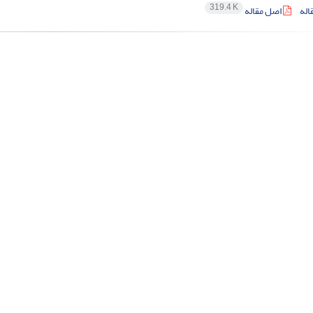
319.4 K
اله
اصل مقاله