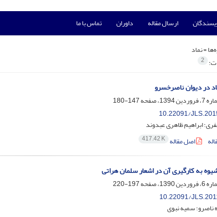
ویسندگان
ارسال مقاله
داوران
تماس با ما
‌ها =
نماد
2
ات:
د در دیوان ناصرخسرو
147-180
10.22091/JLS.201
ری؛ ابراهیم ظاهری عبدوند
417.42 K
اله
اصل مقاله
یوه به کارگیری آن در اشعار سلمان هراتی
197-220
10.22091/JLS.201
 ناصرو؛ سمیه نبوی