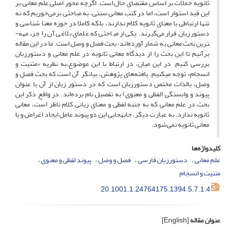
ثانویه جملات بر اساس مقتضای حال است. اگرچه محور اصلی علم معانی بر
این قید استوار است، اما در کتب معانی سنتی، به مباحثی برمی‌خوریم که نه
تنها ارتباطی با معنای ثانویه کلام ندارند، بلکه کاملا ًدر حوزه معنا شناسی و
دستورزبان قرار می‌گیرند. یکی از مباحثی که علمای بلاغی آن را جزء مهم­
ترین بحث معانی به شمار آورده‌اند، بحث فصل و وصل است. ما در این مقاله
برآنیم تا این بحث را از دیدگاه معانی ثانویه در علم معانی و دستورزبان
بررسی کنیم. در این میان، در ارتباط با این موضوع،به نظریه «متنیت و
انسجام» توجه می­کنیم. یافته‌های پژوهش، بیانگر آن است که بحث فصل و
وصل، بالذات مختص دستورزبان است که در دستور زبان از آن با عنوان
پیوند و وابستگی (لفظی و معنوی) به تفصیل نام برده‌اند. در واقع ذکر این
بحث در علم معانی که به جنبه لفظی و معنای زبانی کلام ناظر است، معانی
ثانویه ندارد. به عبارت دیگر، جابه­جایی این دو پیوند عامل ایجاد اغراض و یا
معانی ثانویه نمی‌شود.
کلیدواژه‌ها
علم معانی
دستورزبان فارسی
فصل و وصل
پیوند لفظی و معنوی
متنیت و انسجام
20.1001.1.24764175.1394.5.7.1.4
عنوان مقاله
[English]