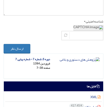
شناسه امنیتی *
ارسال نظر
دوره 5، شماره 7 - شماره پیاپی 7
فروردین 1394
صفحه
7-38
فایل ها
XML
417.45 K
اصل مقاله