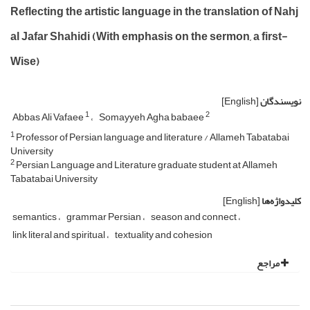
Reflecting the artistic language in the translation of Nahj
al Jafar Shahidi (With emphasis on the sermon, a first-
Wise)
نویسندگان
[English]
1
2
Abbas Ali Vafaee
Somayyeh Agha babaee
1
Professor of Persian language and literature / Allameh Tabatabai
University
2
Persian Language and Literature graduate student at Allameh
Tabatabai University
کلیدواژه‌ها
[English]
semantics
grammar Persian
season and connect
link literal and spiritual
textuality and cohesion
مراجع