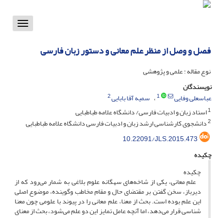
Toggle
vigation
فصل و وصل از منظر علم معانی و دستور زبان فارسی
نوع مقاله : علمی و پژوهشی
نویسندگان
2
1
عباسعلی وفایی
سمیه آقا بابایی
1
استاد زبان و ادبیات فارسی/ دانشگاه علامه طباطبایی
2
دانشجوی کارشناسی ارشد زبان و ادبیات فارسی دانشگاه علامه طباطبایی
10.22091/JLS.2015.473
چکیده
چکیده
علم معانی، یکی از شاخه‌های سه­گانه‌ علوم بلاغی به شمار می‌رود که از
دیرباز، سخن گفتن بر مقتضای حال و مقام مخاطب وگوینده، موضوع اصلی
این علم بوده است. بحث از معنا، علم معانی را در پیوند با علومی چون معنا
شناسی قرار می‌دهد، اما آنچه عامل تمایز این دو علم می‌شود، بحث از معنای