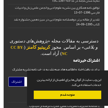
نمایه شدن مجله در ISC
1397-03-11
توافق نامه همکاری بین نشریه علوم ادبی و انجمن علمی زبان و ادبیات
فارسی
1396-07-13
تقدیر از مقاله برتر دوفصلنامه علوم ادبی در سیزدهمین جشنواره نقد
کتاب
1395-09-24
دسترسی به مقالات مجله «
پژوهش‌های دستوری
و بلاغی
»
بر اساس مجوز
کرییتیو کامنز
(
CC BY-
) آزاد است.
NC
اشتراک خبرنامه
برای دریافت اخبار و اطلاعیه های مهم نشریه در خبرنامه نشریه مشترک
شوید.
این وب سایت از کوکی ها برای اطمینان از ارائه بهترین
اشتراک
خدمات استفاده می کند.
متوجه شدم
© سامانه مدیریت نشریات علمی.
قدرت گرفته از
سیناوب