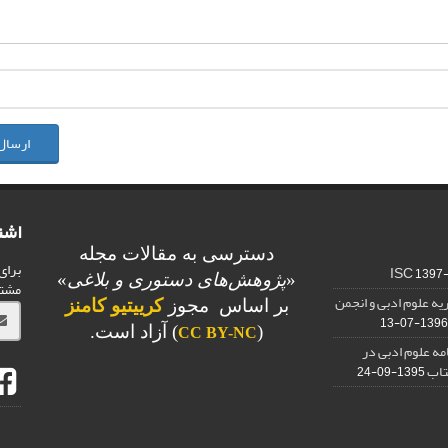
ارسال
اشت
دسترسی به مقالات مجله
برای
1397
«
پژوهش‌های دستوری و بلاغی
»
مشت
یه علوم ادبی و انجمن
بر اساس مجوز
کرییتیو کامنز
1396-07-13
(
) آزاد است.
CC BY-NC
امه علوم ادبی در
تاب
1395-09-24