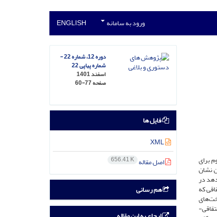
ورود به سامانه
ENGLISH
دوره 12، شماره 22 -
شماره پیاپی 22
اسفند 1401
صفحه
60-77
فایل ها
XML
م برای
656.41 K
اصل مقاله
ن نشان
دهد در
اقی که
هم رسانی
ت‌‌های
تقاقی-
ارجاع به این مقاله