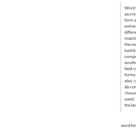
Word 
as cre
form 
entrie
differ
matche
the nu
kashk+
compou
anothe
field 
forms,
also c
āb+zi
(house
used. 
the la
word fo