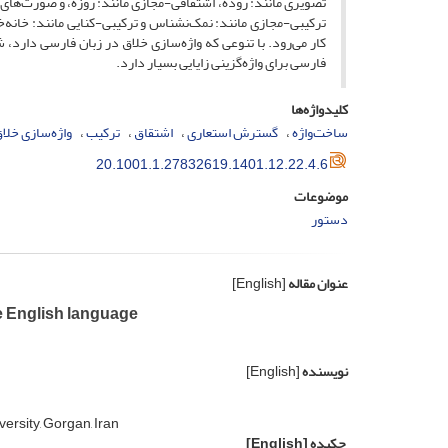
تصویری مانند: روده، اشتقاقی-مجازی مانند: روزه، و صورت‌‌های 
ترکیبی-مجازی مانند: نمک‌‌نشناس و ترکیبی-کنایی مانند: خانه
کار می‌‌رود. با تنوعی که واژه‌‌سازی خلاق در زبان فارسی دار
فارسی برای واژه‌‌گزینی زایایی بسیار دارد.
کلیدواژه‌ها
ساخت‌‌واژه
گسترش استعاری
اشتقاق
ترکیب
واژه‌‌سازی خلا
20.1001.1.27832619.1401.12.22.4.6
موضوعات
دستور
عنوان مقاله
[English]
e English language
نویسنده
[English]
ersity, Gorgan, Iran
چکیده
[English]