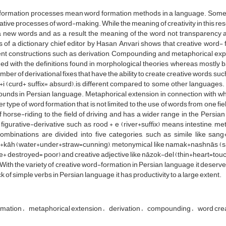
formation processes mean word formation methods in a language. Some 
ative processes of word-making. While the meaning of creativity in this res
a new words and as a result, the meaning of the word not transparency 
s of a dictionary chief editor by Hasan Anvari shows that creative word-
ent constructions such as derivation, Compounding and metaphorical expan
d with the definitions found in morphological theories whereas mostly 
mber of derivational fixes that have the ability to create creative words, such
i (curd+ suffix= absurd).is different compared to some other languages. 
nds in Persian language. Metaphorical extension in connection with wha
r type of word formation that is not limited to the use of words from one fie
of horse-riding to the field of driving and has a wider range in the Pers
 figurative-derivative such as rood + e (river+suffix) means intestine, m
ombinations are divided into five categories, such as simile like sang
r+kāh (water+under+straw=cunning), metonymical like namak+nashnās (sal
+ destroyed= poor) and creative adjective like nāzok-del (thin+heart=touch
With the variety of creative word-formation in Persian language, it deser
ck of simple verbs in Persian language, it has productivity to a large extent.
rmation
metaphorical extension
derivation
compounding
word cre