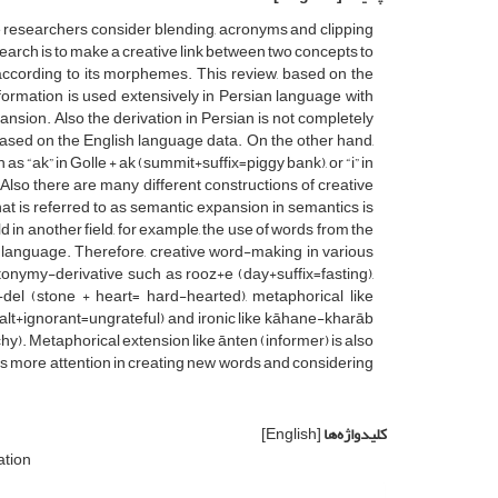
researchers consider blending, acronyms and clipping
earch is to make a creative link between two concepts to
according to its morphemes. This review, based on the
 formation is used extensively in Persian language with
sion. Also the derivation in Persian is not completely
based on the English language data. On the other hand,
 as “ak” in Golle + ak (summit+suffix=piggy bank), or “i” in
Also there are many different constructions of creative
t is referred to as semantic expansion in semantics is
ld in another field, for example, the use of words from the
ian language. Therefore, creative word-making in various
etonymy-derivative such as rooz+e (day+suffix=fasting),
+del (stone + heart= hard-hearted), metaphorical like
t+ignorant=ungrateful) and ironic like kāhane-kharāb
y). Metaphorical extension like ānten (informer) is also
ves more attention in creating new words and considering
کلیدواژه‌ها
[English]
ation