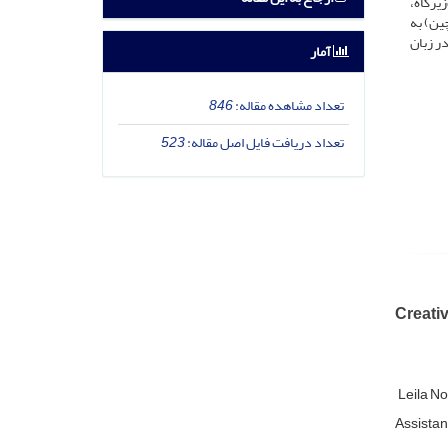
یرکاه،
ین) به
ر زبان
آمار
تعداد مشاهده مقاله:
846
تعداد دریافت فایل اصل مقاله:
523
Creati
Leila N
Assistan