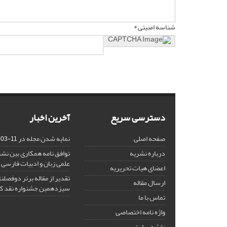
شناسه امنیتی *
دسترسی سریع
آخرین اخبار
صفحه اصلی
نمایه شدن مجله در ISC
-03-11
درباره نشریه
توافق نامه همکاری بین نشر
علمی زبان و ادبیات فارسی
اعضای هیات تحریریه
تقدیر از مقاله برتر دوفصلن
ارسال مقاله
سیزدهمین جشنواره نقد ک
تماس با ما
واژه نامه اختصاصی
نقشه سایت