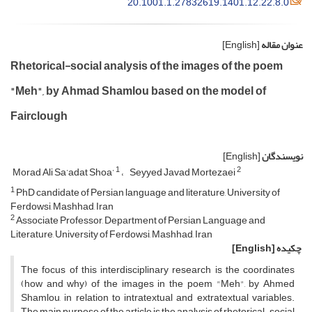
20.1001.1.27832619.1401.12.22.8.0
عنوان مقاله
[English]
Rhetorical-social analysis of the images of the poem
"Meh", by Ahmad Shamlou based on the model of
Fairclough
نویسندگان
[English]
1
2
Morad Ali Sa’adat Shoa’
Seyyed Javad Mortezaei
1
PhD candidate of Persian language and literature, University of
Ferdowsi, Mashhad, Iran
2
Associate Professor, Department of Persian Language and
Literature, University of Ferdowsi, Mashhad, Iran
چکیده
[English]
The focus of this interdisciplinary research is the coordinates
(how and why) of the images in the poem "Meh", by Ahmed
Shamlou, in relation to intratextual and extratextual variables.
The main purpose of the article is the analysis of rhetorical-social