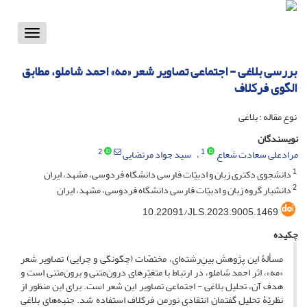
Toggle
vigation
بررسی بلاغی - اجتماعی تصاویر شعر «مه» احمد شاملو، مطابق
الگوی فرکلاف
نوع مقاله : بلاغی
نویسندگان
2
1
مرادعلی سعادت شعاع
سید جواد مرتضایی
1
دانشجوی دکتری زبان و ادبیّات فارسی دانشگاه فردوسی، مشهد، ایران
2
دانشیار گروه زبان و ادبیّات فارسی دانشگاه فردوسی، مشهد، ایران
10.22091/JLS.2023.9005.1469
چکیده
مسألۀ این پژوهش بینِ‌رشته‌ای، مختصّات (چگونگی و چرایی) تصاویر شعر
«مه»، اثر احمد شاملو، در ارتباط با متغیّرهای درون‌متنی و برون‌متنی است و
هدف آن، تحلیل بلاغی - اجتماعی تصاویر این شعر است. برای این منظور از
نظریّۀ تحلیل گفتمان انتقادی نورمن فرکلاف استفاده شد. جنبه‌های بلاغی