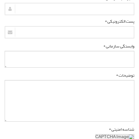
پست الکترونیکی *
وابستگی سازمانی *
توضیحات *
شناسه امنیتی *