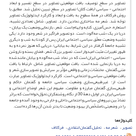
تصاویر در سطح توصیف، بافت موقعیتی تصاویر در سطح تفسیر و ابعاد
اجتماعی - سیاسی (بافت کلان) تصاویر در سطح تبیین تحلیل شد. مطابق با
روش فرکلاف در همۀ سطوح به بافت و ابعاد و کارکرد ایدئولوژیک تصاویر
توجّه شد. شعر مه ساختاری نمادین دارد. تصاویر، شامل تعدادی تشبیه،
استعاره، حس‌آمیزی، کنایه و ایهام است. شعر، بازنمایی وضعیت یک بیابان -
دریا در یک «شب مه‌آلود» است. دو تصویر فراگیر در شعر وجود دارد؛ یکی
تشبیه وضعیت معلّق سیاسی – اجتماعی ایرانِ پس از کودتا به شب و دیگری
تشبیه جامعۀ گرفتار در این شرایط، به بیابانی/ دریایی که هنوز نمرده و به
ظهور تغییرات مثبت امیدوار است. تصویر بزرگ شعر، فضای بسته و ناروشن
سیاسی - اجتماعی ایران است که در نماد شب مه‌آلوده و بیابانِ مانندشده
به دریا بازنمایی شده است. بافت موقعیتی تصاویر شامل «ارتباط با بافت
متنی گفتمان، مختصّات زمانی و واقعی مؤثّر بر سرایش و تصویرسازی شعر و
بافت موقعیتی سیاسی و اجتماعی» است. کارکرد ایدئولوژیک تصاویر عبارت
است از: غیرطبیعی‌سازی وضعیت سیاسی جامعه و گفتمان حاکم و
طبیعی‌سازی گفتمان مبارزه و مقاومت. مفهوم این شعر اوضاع اجتماعی و
سیاسی ایران در اوایل دهۀ 30 از نگاه روشنفکران تحوّل‌خواه است که براثر
تضادّ بین نیروهای سیاسی و اجتماعی داخلی و خارجی به وجود آمده و جامعه
را در وضعیتی نامشخّص از بهبود وضعیت تا بدتر شدن آن رها کرده است.
کلیدواژه‌ها
تصویر
شعر مه
تحلیل گفتمان انتقادی
فرکلاف