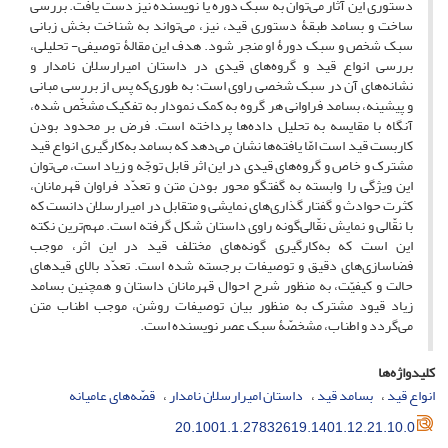
دستوری این آثار می‌توان به سبک دوره یا نویسنده نیز دست یافت. بررسی
ساخت و بسامد طبقۀ دستوری قید، نیز، می‌تواند به شناخت بخش زبانی
سبک شخص و سبک دورۀ او منجر شود. هدف این مقالۀ توصیفی- تحلیلی،
بررسی انواع قید و گروه‌های قیدی در داستان امیرارسلان نامدار و
نشانه‌های آن در سبک شخصی راوی است؛ به طوری‌که پس از بررسی مبانی
و پیشینه، بسامد فراوانی هر گروه به کمک نمودار به تفکیک مشخّص شده،
آنگاه با مقایسه به تحلیل داده‌ها پرداخته است. فرض بر محدود بودن
کاربست قید است امّا یافته‌ها نشان می‌دهد که بسامد به‌کارگیری انواع قید
مشترک و خاص و گروه‌های قیدی در این اثر قابل توجّه و زیاد است، می‌توان
این ویژگی را وابسته به گفتگو محور بودن متن و تعدّد فراوان قهرمانان،
کثرت حوادث و گفتار ‌گذاری‌های نمایشی و متقابل در امیرارسلان دانست که
با نقّالی و نمایش نقّالی‌گونه راوی داستان شکل گرفته است. مهم‌ترین نکته
این است که به‌کارگیری گونه‌های مختلف قید در این اثر، موجب
فضاسازی‌های دقیق و توصیفات برجسته شده است. تعدّد بالای قید‌های
حالت و کیفیّت، به منظور شرح احوال قهرمانان داستان و همچنین بسامد
زیاد قیود مشترک به منظور بیان توصیفات روشن، موجب اطناب متن
می‌گردد و اطناب، مشخصّۀ سبک عصر نویسنده است.
کلیدواژه‌ها
انواع قید
بسامد قید
داستان امیرارسلان نامدار
قصّه‌های عامیانه
20.1001.1.27832619.1401.12.21.10.0