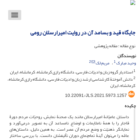
Toggle
vigation
جایگاه قید و بسامد آن در روایت امیرارسلان رومی
نوع مقاله : مقاله پژوهشی
نویسندگان
2
1
وحید مبارک
مریم لک
1
استادیار گروه زبان و ادبیّات فارسی، دانشگاه رازی کرمانشاه، کرمانشاه، ایران
2
دانش‌ آموختۀ کارشناسی‌ ارشد زبان و ادبیّات فارسی، دانشگاه رازی کرمانشاه،
کرمانشاه، ایران
10.22091/JLS.2021.5973.1257
چکیده
داستان عامیّانۀ امیرارسلان مانند یک صحنۀ نمایش، روحیّات مردم دورۀ
قاجار را با همۀ ناملایمات و اوضاع نامساعد آن به تصویر درمی‌آورد و
نمایانگر ذهنیّت و وضع مردم آن عصر است. به همین دلیل، داستان‌های
عامّه را می‌توان آینۀ تمام‌نمای دوران تألیفشان دانست. با بررسی ساختار