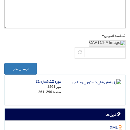
شناسه امنیتی *
ارسال نظر
دوره 12، شماره 21
مهر 1401
صفحه
261-290
فایل ها
XML