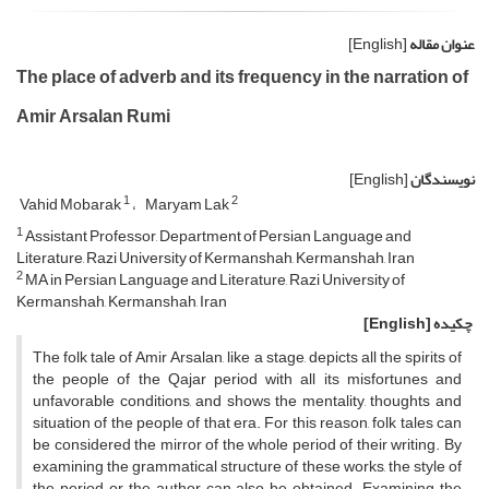
عنوان مقاله
[English]
The place of adverb and its frequency in the narration of
Amir Arsalan Rumi
نویسندگان
[English]
1
2
Vahid Mobarak
Maryam Lak
1
Assistant Professor, Department of Persian Language and
Literature, Razi University of Kermanshah, Kermanshah, Iran
2
MA in Persian Language and Literature, Razi University of
Kermanshah, Kermanshah, Iran
چکیده
[English]
The folk tale of Amir Arsalan, like a stage, depicts all the spirits of
the people of the Qajar period with all its misfortunes and
unfavorable conditions, and shows the mentality, thoughts and
situation of the people of that era. For this reason, folk tales can
be considered the mirror of the whole period of their writing. By
examining the grammatical structure of these works, the style of
the period or the author can also be obtained. Examining the