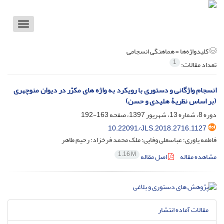
Toggle
vigation
کلیدواژه‌ها =
هماهنگی انسجامی
1
تعداد مقالات:
انسجام واژگانی و دستوری با رویکرد به واژه های مکرّر در دیوان منوچهری
(بر اساس نظریۀ هلیدی و حسن)
دوره 8، شماره 13، شهریور 1397، صفحه
163-192
10.22091/JLS.2018.2716.1127
فاطمه یاوری؛ عباسعلی وفایی؛ ملک محمد فرخزاد؛ رحیم طاهر
1.16 M
مشاهده مقاله
اصل مقاله
مقالات آماده انتشار