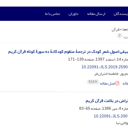
ویسندگان
ارسال مقاله
داوران
تماس با ما
‌ها =
قرآن
2
ات:
یقی اصولِ شعرِ کودک در ترجمۀ‌ منظوم کودکانۀ ده سورۀ کوتاه قرآن کریم
139-171
10.22091/JLS.2019.2590
 پور؛ فاطمه اختران فر
918 K
اله
اصل مقاله
راض در بلاغت قرآن کریم
65-83
10.22091/JLS.200
لایی نیا