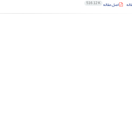
516.12 K
اله
اصل مقاله