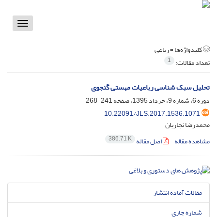
Toggle
vigation
کلیدواژه‌ها =
رباعی
1
تعداد مقالات:
تحلیل سبک شناسی رباعیات مهستی گنجوی
دوره 6، شماره 9، خرداد 1395، صفحه
241-268
10.22091/JLS.2017.1536.1071
محمدرضا نجاریان
386.71 K
مشاهده مقاله
اصل مقاله
مقالات آماده انتشار
شماره جاری