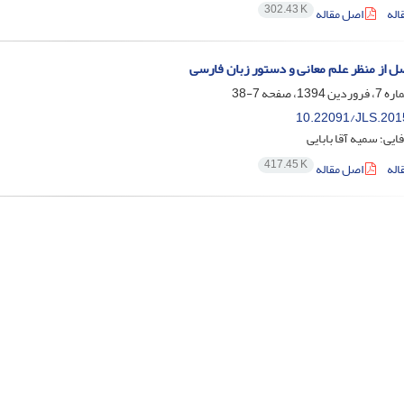
302.43 K
اله
اصل مقاله
 از منظر علم معانی و دستور زبان فارسی
7-38
10.22091/JLS.201
ایی؛ سمیه آقا بابایی
417.45 K
اله
اصل مقاله