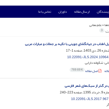
ویسندگان
ارسال مقاله
داوران
تماس با ما
‌ها =
علم معانی
3
ات:
یل اطناب در جهانگشای جوینی با تکیه بر جملات و عبارات عربی
1-17
10.22091/JLS.2024.10964
نی؛ شکوفه دارابی
769.69 K
اله
اصل مقاله
 در گذر از سبک‌های شعر فارسی
223-240
10.22091/JLS.2017.967
ر