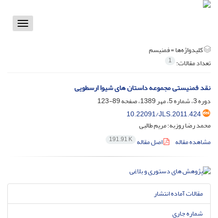
Toggle
vigation
کلیدواژه‌ها =
فمنیسم
1
تعداد مقالات:
نقد فمنیستی مجموعه داستان های شیوا ارسطویی
دوره 3، شماره 5، مهر 1389، صفحه
89-123
10.22091/JLS.2011.424
محمد رضا روزبه؛ مریم طالبی
191.91 K
مشاهده مقاله
اصل مقاله
مقالات آماده انتشار
شماره جاری