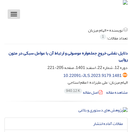
Toggle
vigation
نویسنده =
الهام میزبان
1
تعداد مقالات:
دلایل نقشی خروج جمله‌واره موصولی و ارتباط آن با عوامل سبکی در متون
روایی
دوره 12، شماره 22، اسفند 1401، صفحه
205-221
10.22091/JLS.2023.9179.1481
الهام میزبان؛ علی علیزاده؛ اعظم استاجی
940.12 K
مشاهده مقاله
اصل مقاله
مقالات آماده انتشار