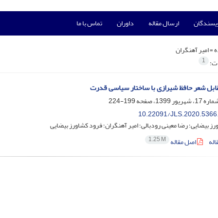
ویسندگان
ارسال مقاله
داوران
تماس با ما
ه =
امیر آهنگران
1
ات:
قابل شعر حافظ شیرازی با ساختار سیاسی قدرت
199-224
10.22091/JLS.2020.5366
ز بیضایی؛ رضا معینی رودبالی؛ امیر آهنگران؛ فرود کشاورز بیضایی
1.25 M
اله
اصل مقاله