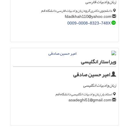
زبان و ادبیات فارسی
دانشجوی دکتری گروه زبان و ادبیات فارسی دانشگاه قم
yahoo.com
fdadkhah110
0009-0008-8323-748X
ویراستار انگلیسی
امیر حسین صادقی
زبان و ادبیات انگلیسی
استادیار زبان و ادبیات انگلیسی دانشگاه قم
gmail.com
asadeghi51