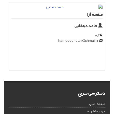
صفحه آرا
حامد دهقانی
آزاد
chmail.ir
hameddehqani
دسترسی سریع
صفحه اصلی
درباره نشریه