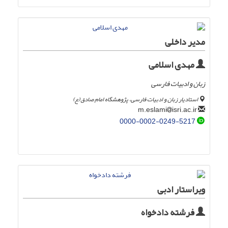
مدیر داخلی
مهدی اسلامی
زبان و ادبیات فارسی
استادیار زبان و ادبیات فارسی، پژوهشگاه امام صادق(ع)
isri.ac.ir
m.eslami
0000-0002-0249-5217
ویراستار ادبی
فرشته دادخواه