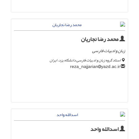
محمد رضا نجاریان
زبان و ادبیات فارسی
استاد گروه زبان و ادبیات فارسی دانشگاه یزد، ایران
yazd.ac.ir
reza_najjarian
اسدالله واحد