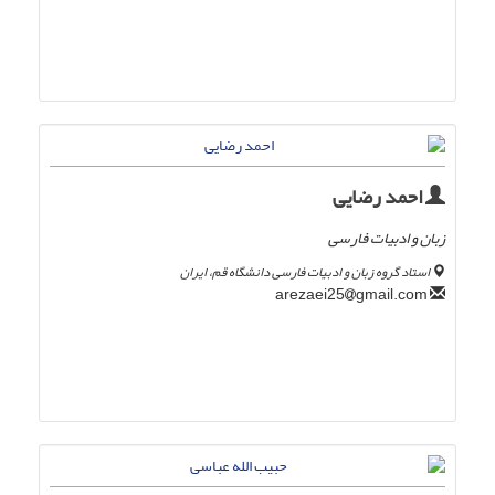
احمد رضایی
زبان و ادبیات فارسی
استاد گروه زبان و ادبیات فارسی دانشگاه قم، ایران
gmail.com
arezaei25