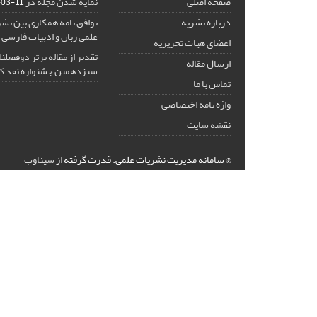
صفحه اصلی
نمایه شدن مجله در ISC
-03-11
درباره نشریه
توافق نامه همکاری بین نشر
علمی زبان و ادبیات فارسی
اعضای هیات تحریریه
تقدیر از مقاله برتر دوفصلن
ارسال مقاله
سیزدهمین جشنواره نقد ک
تماس با ما
واژه نامه اختصاصی
نقشه سایت
© سامانه مدیریت نشریات علمی.
قدرت گرفته از
سیناوب