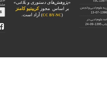
1397
«
پژوهش‌های دستوری و بلاغی
»
مشت
یه علوم ادبی و انجمن
بر اساس مجوز
کرییتیو کامنز
1396-07-13
(
) آزاد است.
CC BY-NC
امه علوم ادبی در
تاب
1395-09-24