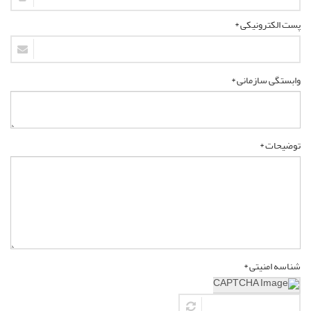
پست الکترونیکی *
وابستگی سازمانی *
توضیحات *
شناسه امنیتی *