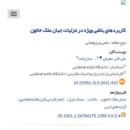
Toggle
vigation
کاربردهای بلاغی ویژه در غزلیات جهان ملک خاتون
نوع مقاله : علمی و پژوهشی
نویسندگان
2
1
علی اکبر عطرفی
سارا پاشا
1
استادیار/ دانشگاه علامه طباطبایی
2
کارشناس ارشد زبان و ادبیات فارسی/ دانشگاه علامه طباطبایی
10.22091/JLS.2011.432
کلیدواژه‌ها
جهان ملک خاتون
بلاغت
سبک غزل
شعر فارسی قرن هشتم هجری
آرایه های ادبی
20.1001.1.24764175.1390.4.6.2.4