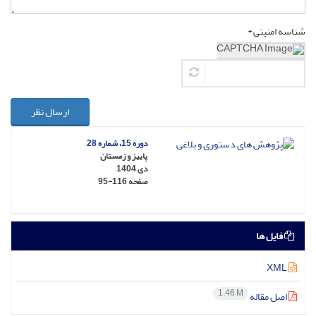
شناسه امنیتی *
ارسال نظر
دوره 15، شماره 28
پاییز و زمستان
دی 1404
صفحه
95-116
فایل ها
XML
1.46 M
اصل مقاله