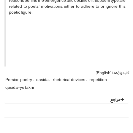
reasons behind the emergence and decline of this poem type are
related to poets' motivations, either to adhere to or ignore this
poetic figure.
کلیدواژه‌ها
[English]
Persian poetry
qasida
rhetorical devices
repetition
qasida-ye takrir
مراجع