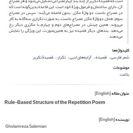
است که قصیدۀ تکریر از چند بندِ چهارمصراعی تشکیل می‌شود و هر مصراع
آن، دارای ساختمان و فرمول ویژۀ خود است. این قاعده بدین‌گونه است که
در مصراع نخست دو واژۀ مکرّر، بدون فاصله می‌آیند؛ سپس در مصراع
سوم، همان دو واژۀ مکرّر مصراع نخست، به صورت تکراری سه‌گانه به کار
می‌روند. همین چینش در مصراع‌های دوم و چهارم با مکرّری دیگر رخ
می‌دهد. بندهای دیگر قصیده نیز به همین‌صورت، این ویژگی را نمایش
می‌دهند.
کلیدواژه‌ها
شعر فارسی
قصیده
آرایه‌های ادبی
تکرار
قصیدۀ تکریر
موضوعات
بلاغت
عنوان مقاله
[English]
Rule-Based Structure of the Repetition Poem
نویسنده
[English]
Gholamreza Salemian