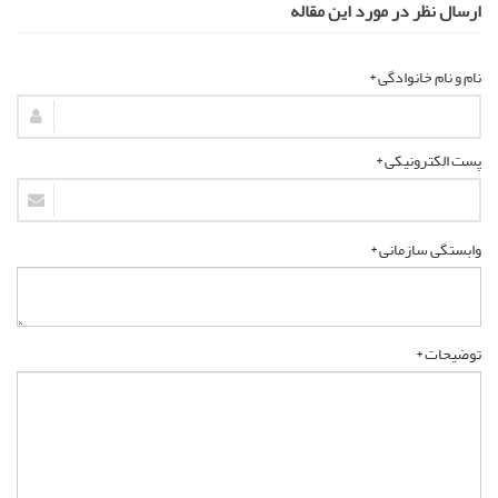
ارسال نظر در مورد این مقاله
نام و نام خانوادگی *
پست الکترونیکی *
وابستگی سازمانی *
توضیحات *