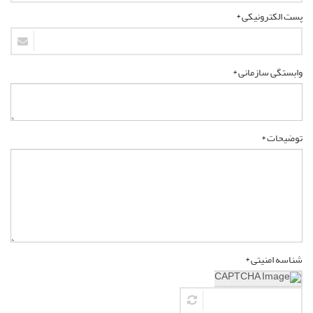
پست الکترونیکی *
وابستگی سازمانی *
توضیحات *
شناسه امنیتی *