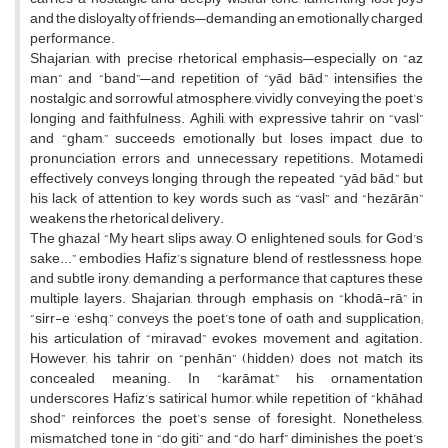
and the disloyalty of friends—demanding an emotionally charged
performance.
Shajarian, with precise rhetorical emphasis—especially on “az
man” and “band”—and repetition of “yād bād,” intensifies the
nostalgic and sorrowful atmosphere, vividly conveying the poet’s
longing and faithfulness. Aghili, with expressive tahrir on “vasl”
and “gham,” succeeds emotionally but loses impact due to
pronunciation errors and unnecessary repetitions. Motamedi
effectively conveys longing through the repeated “yād bād,” but
his lack of attention to key words such as “vasl” and “hezārān”
weakens the rhetorical delivery.
The ghazal “My heart slips away, O enlightened souls, for God’s
sake...” embodies Hafiz’s signature blend of restlessness, hope,
and subtle irony, demanding a performance that captures these
multiple layers. Shajarian, through emphasis on “khodā-rā” in
“sirr-e ‘eshq,” conveys the poet’s tone of oath and supplication;
his articulation of “miravad” evokes movement and agitation.
However, his tahrir on “penhān” (hidden) does not match its
concealed meaning. In “karāmat,” his ornamentation
underscores Hafiz’s satirical humor, while repetition of “khāhad
shod” reinforces the poet’s sense of foresight. Nonetheless,
mismatched tone in “do giti” and “do harf” diminishes the poet’s