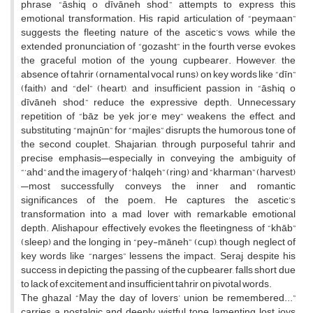
phrase “āshiq o dīvāneh shod,” attempts to express this
emotional transformation. His rapid articulation of “peymaan”
suggests the fleeting nature of the ascetic’s vows, while the
extended pronunciation of “gozasht” in the fourth verse evokes
the graceful motion of the young cupbearer. However, the
absence of tahrir (ornamental vocal runs) on key words like “dīn”
(faith) and “del” (heart), and insufficient passion in “āshiq o
dīvāneh shod,” reduce the expressive depth. Unnecessary
repetition of “bāz be yek jor‘e mey” weakens the effect, and
substituting “majnūn” for “majles” disrupts the humorous tone of
the second couplet. Shajarian, through purposeful tahrir and
precise emphasis—especially in conveying the ambiguity of
“‘ahd” and the imagery of “halqeh” (ring) and “kharman” (harvest)
—most successfully conveys the inner and romantic
significances of the poem. He captures the ascetic’s
transformation into a mad lover with remarkable emotional
depth. Alishapour effectively evokes the fleetingness of “khāb”
(sleep) and the longing in “pey-māneh” (cup), though neglect of
key words like “narges” lessens the impact. Seraj, despite his
success in depicting the passing of the cupbearer, falls short due
to lack of excitement and insufficient tahrir on pivotal words.
The ghazal “May the day of lovers’ union be remembered...”
carries a nostalgic and deeply wistful tone, lamenting lost joys