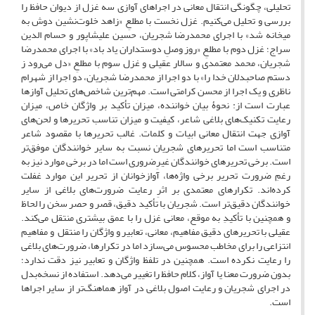
تحلیلی، چگونگی انتقال معانی در اجراهای آوازی سه غزل از دیوان حافظ را
بررسی و تحلیل می‌کنیم. غزل نخست با مطلعِ «زاهد خلوت‌نشین دوش به
میخانه شد» با اجرای محمدرضا شجریان، حسین علیشاپور و حسام الدین
سراج؛ غزل دوم با مطلعِ «روز وصلِ دوستداران یاد باد» با اجرای محمدرضا
شجریان، محمد معتمدی و سالار عقیلی و غزل سوم با مطلعِ «دل می‌رود ز
دستم صاحبدلان خدا را» با دو اجرا از محمدرضا شجریان، دو اجرا از شهرام
ناظری و یک اجرا از محسن کرامتی است. مهم‌ترین شاخص‌های تحلیل آوازها
عبارت است از: نحوۀ بیان خواننده، میزان تأکید بر واژگان خاص، میزان
رعایت تکنیک‌های بلاغی شاعر، کیفیت و میزان تناسب تحریرها و لحن‌های
آوازی جهت انتقال معانی ابیات و کلمات. غالب تحریرها با مقصود شاعر
متناسب است اما تحریرهای شجریان نسبت ‌به سایر خوانندگان موفق‌تر
است. برخی تحریرهای خوانندگان غیرِضروری است اما در برخی موارد نیز به‌
رغمِ ضرورت تحریر برخی واژه‌ها، آوازخوانان از تحریر این موارد غفلت
کرده‌اند. تکرارهای معتمدی بر اثرِ رعایت ضرورت‌های بلاغی از سایر
خوانندگان دقیق‌تر است. شجریان با تأکید دقیق، قصر و حصر سخن را لحاظ
و همچنین با تأکیدِ به ‌موقع، معانی غزل را با عمق بیشتری منتقل می‌کند.
عقیلی با تحریرهای دقیق مفاهیم، معانی، تعابیر و واژگان را منتقل و مفاهیم
انتزاعی را برای مخاطب محسوس می‌سازد اما در تکرارها، ضرورت‌های بلاغی
را رعایت نکرده است. همچنین در تلفظ واژگان و تعابیر نیز دقت ندارد؛
بدون ضرورت معنا یا آواز، کلام حافظ را تغییر می‌دهد. استفاده از نسخه‌بدل
در اجرای شجریان و رعایت اصول بلاغی در آواز هماهنگ‌تر از سایر اجراها
است.