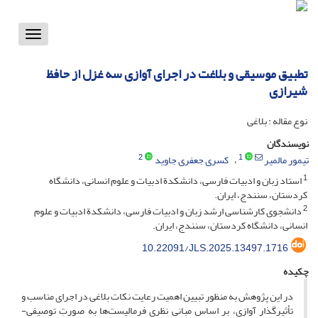
Toggle
vigation
تطبیق موسیقی و بلاغت در اجرای آوازی سه غزل از حافظ
شیرازی
نوع مقاله : بلاغی
نویسندگان
2
1
تیمور مالمیر
کسری جعفری جاوید
1
استاد زبان و ادبیات فارسی، دانشکدة ادبیات و علوم انسانی، دانشگاه
کردستان، سنندج، ایران.
2
دانشجوی کارشناسی ارشد زبان و ادبیات فارسی، دانشکدة ادبیات و علوم
انسانی، دانشگاه کردستان، سنندج، ایران.
10.22091/JLS.2025.13497.1716
چکیده
در این پژوهش به منظور تبیین اهمیت رعایت نکات بلاغی در اجرای مناسب و
تأثیرگذار آوازی، بر اساس مبانی نظری فرمالیست‌ها به ‌صورتِ توصیفی-