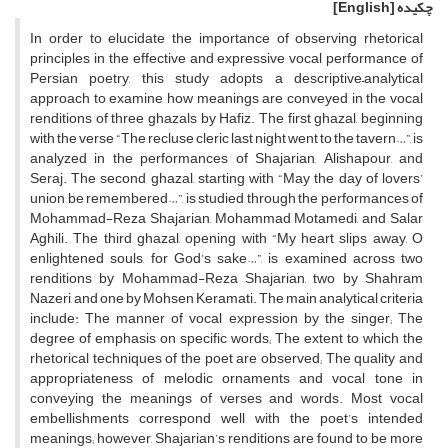
چکیده
[English]
In order to elucidate the importance of observing rhetorical
principles in the effective and expressive vocal performance of
Persian poetry, this study adopts a descriptive–analytical
approach to examine how meanings are conveyed in the vocal
renditions of three ghazals by Hafiz. The first ghazal, beginning
with the verse “The recluse cleric last night went to the tavern…”, is
analyzed in the performances of Shajarian, Alishapour, and
Seraj. The second ghazal, starting with “May the day of lovers’
union be remembered…”, is studied through the performances of
Mohammad-Reza Shajarian, Mohammad Motamedi, and Salar
Aghili. The third ghazal, opening with “My heart slips away, O
enlightened souls, for God’s sake…”, is examined across two
renditions by Mohammad-Reza Shajarian, two by Shahram
Nazeri, and one by Mohsen Keramati. The main analytical criteria
include: The manner of vocal expression by the singer; The
degree of emphasis on specific words; The extent to which the
rhetorical techniques of the poet are observed; The quality and
appropriateness of melodic ornaments and vocal tone in
conveying the meanings of verses and words. Most vocal
embellishments correspond well with the poet’s intended
meanings; however, Shajarian’s renditions are found to be more