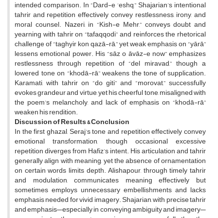
intended comparison. In “Dard-e ‘eshq,” Shajarian’s intentional
tahrir and repetition effectively convey restlessness, irony, and
moral counsel. Nazeri, in “Kish-e Mehr,” conveys doubt and
yearning with tahrir on “tafaqqodi” and reinforces the rhetorical
challenge of “taghyir kon qazā-rā,” yet weak emphasis on “yārā”
lessens emotional power. His “sāz o āvāz-e now” emphasizes
restlessness through repetition of “del miravad,” though a
lowered tone on “khodā-rā” weakens the tone of supplication.
Karamati, with tahrir on “do giti” and “morovat,” successfully
evokes grandeur and virtue, yet his cheerful tone, misaligned with
the poem’s melancholy, and lack of emphasis on “khodā-rā”
weaken his rendition.
Discussion of Results & Conclusion
In the first ghazal, Seraj’s tone and repetition effectively convey
emotional transformation, though occasional excessive
repetition diverges from Hafiz’s intent. His articulation and tahrir
generally align with meaning, yet the absence of ornamentation
on certain words limits depth. Alishapour, through timely tahrir
and modulation, communicates meaning effectively but
sometimes employs unnecessary embellishments and lacks
emphasis needed for vivid imagery. Shajarian, with precise tahrir
and emphasis—especially in conveying ambiguity and imagery—