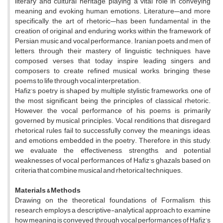
literary and cultural heritage, playing a vital role in conveying
meaning and evoking human emotions. Literature—and more
specifically, the art of rhetoric—has been fundamental in the
creation of original and enduring works within the framework of
Persian music and vocal performance. Iranian poets and men of
letters, through their mastery of linguistic techniques, have
composed verses that today inspire leading singers and
composers to create refined musical works, bringing these
poems to life through vocal interpretation.
Hafiz’s poetry is shaped by multiple stylistic frameworks, one of
the most significant being the principles of classical rhetoric.
However, the vocal performance of his poems is primarily
governed by musical principles. Vocal renditions that disregard
rhetorical rules fail to successfully convey the meanings, ideas,
and emotions embedded in the poetry. Therefore, in this study,
we evaluate the effectiveness, strengths, and potential
weaknesses of vocal performances of Hafiz’s ghazals based on
criteria that combine musical and rhetorical techniques.
Materials & Methods
Drawing on the theoretical foundations of Formalism, this
research employs a descriptive-analytical approach to examine
how meaning is conveyed through vocal performances of Hafiz’s