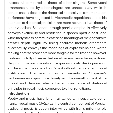
successful compared to those of other singers. Some vocal
ornaments used by other singers are unnecessary, while in
certain cases, despite the rhetorical necessity of ornamentation,
performers have neglected it. Motamedi’s repetitions, due to his
attention to rhetorical precision, are more accurate than those of
other vocalists. Shajarian, through precise emphasis, effectively
conveys exclusivity and restriction in speech (qasr o hasr) and,
with timely stress, communicates the meanings of the ghazal with
greater depth. Aghili, by using accurate melodic ornaments,
successfully conveys the meanings of expressions and words,
making abstract concepts more tangible for the listener; however,
he does not fully observe rhetorical necessities in his repetitions.
His pronunciation of words and expressions also lacks precision,
and he sometimes alters Hafiz’s text without rhetorical or musical
justification. The use of textual variants in Shajarian’s
performances aligns more closely with the overall context of the
ghazal and demonstrates a better observance of rhetorical
principles in vocal music compared to other renditions.
Introduction
Poetry and music have long maintained an inseparable bond.
Iranian vocal music (āvāz), as the central component of Persian
traditional music, is deeply intertwined with Iran’s millennia-old