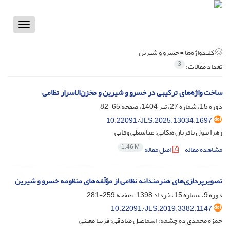
Toggle
vigation
کلیدواژه‌ها =
خسرو و شیرین
3
تعداد مقالات:
ساخت واژه‌های ترکیبی در خسرو و شیرین و مخزن‌الاسرار نظامی
دوره 15، شماره 27، تیر 1404، صفحه
65-82
10.22091/JLS.2025.13034.1697
زهرا بتول باقریان هکانی؛ عباسعلی وفایی
1.46 M
مشاهده مقاله
اصل مقاله
تصویرپردازی‌های هنرمندانه نظامی از مؤلّفه‌‌های منظومه خسرو و شیرین
دوره 9، شماره 15، خرداد 1398، صفحه
259-281
10.22091/JLS.2019.3382.1147
حمزه محمدی ده چشمه؛ اسماعیل صادقی؛ فریبا معینی