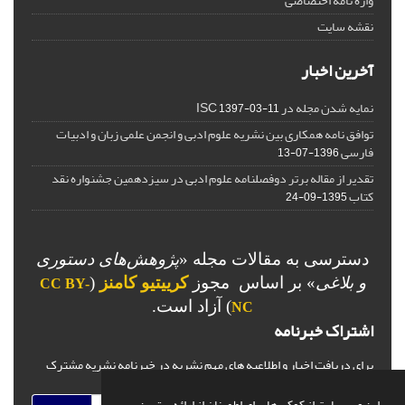
واژه نامه اختصاصی
نقشه سایت
آخرین اخبار
نمایه شدن مجله در ISC
1397-03-11
توافق نامه همکاری بین نشریه علوم ادبی و انجمن علمی زبان و ادبیات
فارسی
1396-07-13
تقدیر از مقاله برتر دوفصلنامه علوم ادبی در سیزدهمین جشنواره نقد
کتاب
1395-09-24
دسترسی به مقالات مجله «
پژوهش‌های دستوری
و بلاغی
»
بر اساس مجوز
کرییتیو کامنز
(
CC BY-
) آزاد است.
NC
اشتراک خبرنامه
برای دریافت اخبار و اطلاعیه های مهم نشریه در خبرنامه نشریه مشترک
شوید.
این وب سایت از کوکی ها برای اطمینان از ارائه بهترین