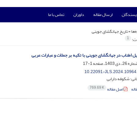
ویسندگان
ارسال مقاله
داوران
تماس با ما
‌ها =
تاریخ جهانگشای جوینی
1
ات:
یل اطناب در جهانگشای جوینی با تکیه بر جملات و عبارات عربی
1-17
10.22091/JLS.2024.10964
نی؛ شکوفه دارابی
769.69 K
اله
اصل مقاله