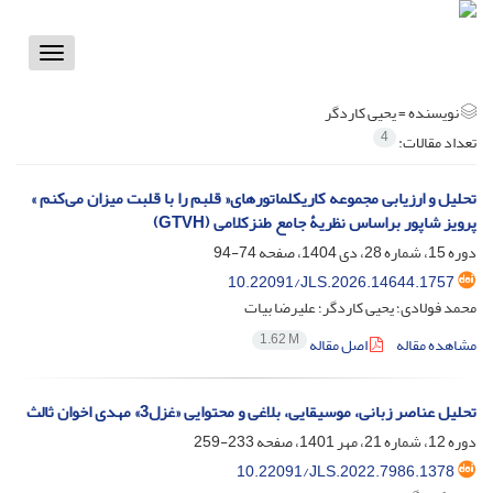
Toggle
vigation
نویسنده =
یحیی کاردگر
4
تعداد مقالات:
تحلیل‌ و ارزیابی مجموعه کاریکلماتورهای« قلبم را با قلبت میزان می‌کنم »
پرویز شاپور براساس نظریۀ جامع طنز‌کلامی (GTVH)
دوره 15، شماره 28، دی 1404، صفحه
74-94
10.22091/JLS.2026.14644.1757
محمد فولادی؛ یحیی کاردگر؛ علیرضا بیات
1.62 M
مشاهده مقاله
اصل مقاله
تحلیل عناصر زبانی، موسیقایی، بلاغی و محتوایی «غزل3» مهدی اخوان ثالث
دوره 12، شماره 21، مهر 1401، صفحه
233-259
10.22091/JLS.2022.7986.1378