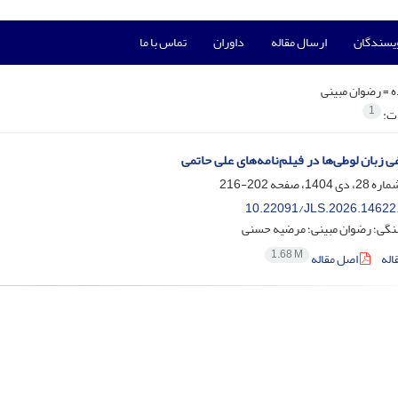
ویسندگان
ارسال مقاله
داوران
تماس با ما
ه =
رضوان مبینی
1
ات:
ی زبان لوطی‌ها در فیلم‌نامه‌های علی حاتمی
202-216
10.22091/JLS.2026.14622
گی؛ رضوان مبینی؛ مرضیه حسنی
1.68 M
اله
اصل مقاله